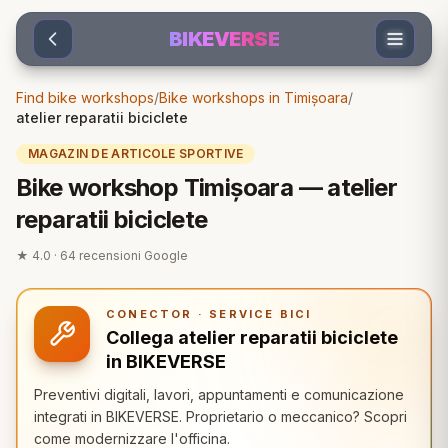
Sari la conținut
BIKEVERSE
Find bike workshops
/
Bike workshops in Timișoara
/
atelier reparatii biciclete
MAGAZIN DE ARTICOLE SPORTIVE
Bike workshop Timișoara — atelier
reparatii biciclete
★
4.0
·
64
recensioni Google
CONECTOR · SERVICE BICI
Collega atelier reparatii biciclete
in BIKEVERSE
Preventivi digitali, lavori, appuntamenti e comunicazione
integrati in BIKEVERSE. Proprietario o meccanico? Scopri
come modernizzare l'officina.