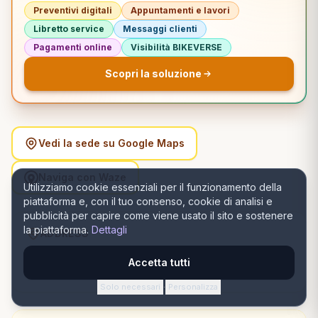
Preventivi digitali
Appuntamenti e lavori
Libretto service
Messaggi clienti
Pagamenti online
Visibilità BIKEVERSE
Scopri la soluzione
Vedi la sede su Google Maps
Naviga con Waze
Utilizziamo cookie essenziali per il funzionamento della
piattaforma e, con il tuo consenso, cookie di analisi e
pubblicità per capire come viene usato il sito e sostenere
la piattaforma.
Dettagli
ADDRESS
Strada Ion Barac 11, 300425 Timișoara, România,
Accetta tutti
Timișoara, Timiș
Solo necessari
Personalizza
·