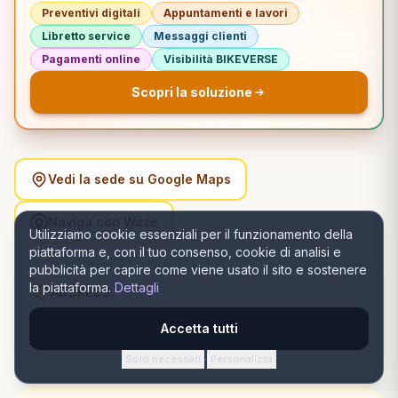
Preventivi digitali
Appuntamenti e lavori
Libretto service
Messaggi clienti
Pagamenti online
Visibilità BIKEVERSE
Scopri la soluzione
Vedi la sede su Google Maps
Naviga con Waze
Utilizziamo cookie essenziali per il funzionamento della
piattaforma e, con il tuo consenso, cookie di analisi e
pubblicità per capire come viene usato il sito e sostenere
la piattaforma.
Dettagli
ADDRESS
Strada Mihail Kogălniceanu 1, 710210 Botoșani, România,
Accetta tutti
Botoșani, Botoșani
Solo necessari
Personalizza
·