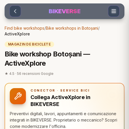
Sari la conținut
BIKEVERSE
Find bike workshops
/
Bike workshops in Botoșani
/
ActiveXplore
MAGAZIN DE BICICLETE
Bike workshop Botoșani —
ActiveXplore
★
4.5
·
56
recensioni Google
CONECTOR · SERVICE BICI
Collega ActiveXplore in
BIKEVERSE
Preventivi digitali, lavori, appuntamenti e comunicazione
integrati in BIKEVERSE. Proprietario o meccanico? Scopri
come modernizzare l'officina.