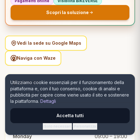
Pagamenti online
Visibilità BIKEVERSE
Scopri la soluzione
Vedi la sede su Google Maps
Naviga con Waze
Utilizziamo cookie essenziali per il funzionamento della
ADDRESS
piattaforma e, con il tuo consenso, cookie di analisi e
Str. Eroilor 14, 407280 Florești, România, Florești, Cluj
pubblicità per capire come viene usato il sito e sostenere
la piattaforma.
Dettagli
Accetta tutti
OPENING HOURS
Solo necessari
Personalizza
·
Monday
09:00 – 19:00