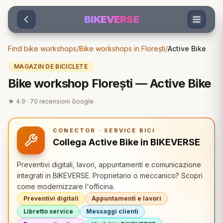
Sari la conținut
BIKEVERSE
Find bike workshops
/
Bike workshops in Florești
/
Active Bike
MAGAZIN DE BICICLETE
Bike workshop Florești — Active Bike
★
4.9
·
70
recensioni Google
CONECTOR · SERVICE BICI
Collega Active Bike in BIKEVERSE
Preventivi digitali, lavori, appuntamenti e comunicazione
integrati in BIKEVERSE. Proprietario o meccanico? Scopri
come modernizzare l'officina.
Preventivi digitali
Appuntamenti e lavori
Libretto service
Messaggi clienti