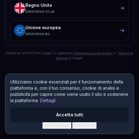
Regno Unito
→
bikeverse.co.uk
Unione europea
→
bikeverse.eu
Protetto da reCAPTCHA Google. Si applicano
l'Informativa sulla privacy
e i
Termini di
servizio
di Google.
Utilizziamo cookie essenziali per il funzionamento della
piattaforma e, con il tuo consenso, cookie di analisi e
pubblicità per capire come viene usato il sito e sostenere
la piattaforma.
Dettagli
Accetta tutti
Solo necessari
Personalizza
·