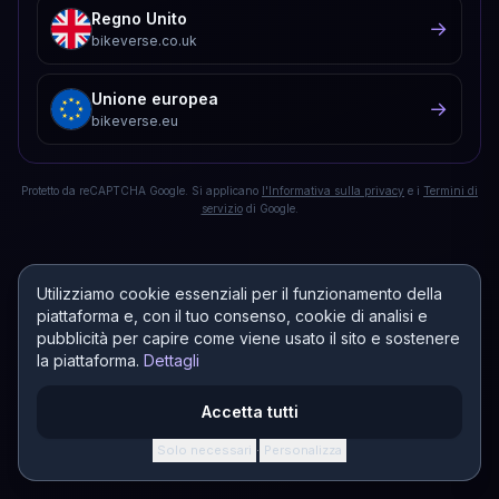
Regno Unito
→
bikeverse.co.uk
Unione europea
→
bikeverse.eu
Protetto da reCAPTCHA Google. Si applicano
l'Informativa sulla privacy
e i
Termini di
servizio
di Google.
Utilizziamo cookie essenziali per il funzionamento della
piattaforma e, con il tuo consenso, cookie di analisi e
pubblicità per capire come viene usato il sito e sostenere
la piattaforma.
Dettagli
Accetta tutti
Solo necessari
Personalizza
·