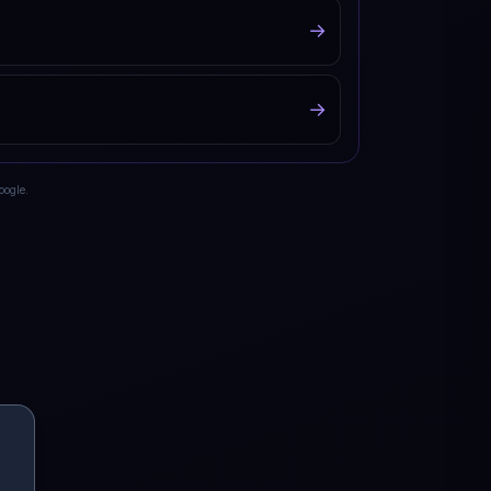
→
→
oogle.