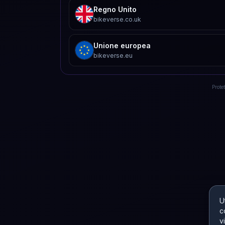
Regno Unito
bikeverse.co.uk
Unione europea
bikeverse.eu
Prote
U
c
v