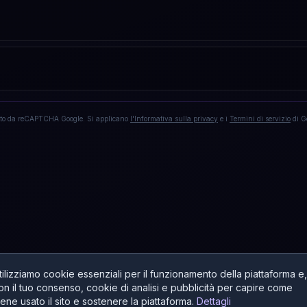
tto da reCAPTCHA Google. Si applicano
l'Informativa sulla privacy
e i
Termini di servizio
di G
tilizziamo cookie essenziali per il funzionamento della piattaforma e,
on il tuo consenso, cookie di analisi e pubblicità per capire come
iene usato il sito e sostenere la piattaforma.
Dettagli