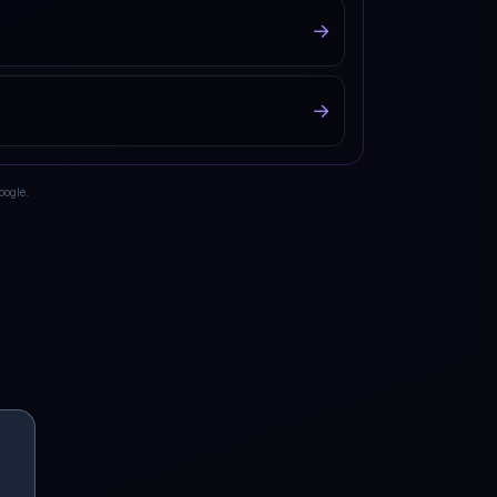
→
→
oogle.