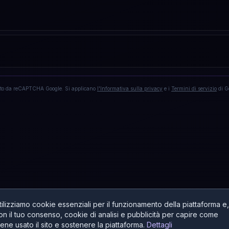
tto da reCAPTCHA Google. Si applicano
l'Informativa sulla privacy
e i
Termini di servizio
di G
tilizziamo cookie essenziali per il funzionamento della piattaforma e,
on il tuo consenso, cookie di analisi e pubblicità per capire come
iene usato il sito e sostenere la piattaforma.
Dettagli