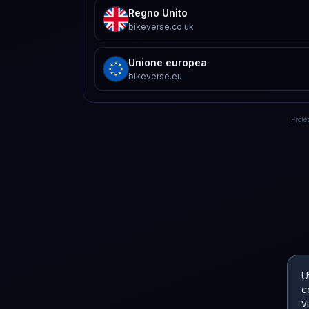
Regno Unito
bikeverse.co.uk
Unione europea
bikeverse.eu
Prote
U
c
v