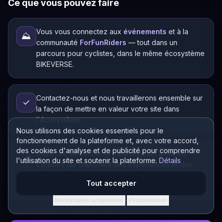
Ce que vous pouvez faire
Vous vous connectez aux
événements
et à la
⛰️
communauté
ForFunRiders
— tout dans un
parcours pour cyclistes, dans le même écosystème
BIKEVERSE.
Contactez-nous et nous travaillerons ensemble sur
✓
la façon de mettre en valeur votre site dans
l'écosystème.
Nous utilisons des cookies essentiels pour le
fonctionnement de la plateforme et, avec votre accord,
des cookies d'analyse et de publicité pour comprendre
Votre site se connecte naturellement avec les
🔗
l'utilisation du site et soutenir la plateforme.
Détails
cyclistes qui cherchent des expériences et des
événements : visible dans le même écosystème
Tout accepter
BIKEVERSE.
Nécessaires uniquement
Personnaliser
·