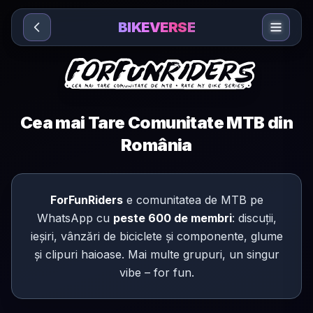
Sari la conținut
BIKEVERSE
Cea mai Tare Comunitate MTB din
România
ForFunRiders
e comunitatea de MTB pe
WhatsApp cu
peste 600 de membri
: discuții,
ieșiri, vânzări de biciclete și componente, glume
și clipuri haioase. Mai multe grupuri, un singur
vibe – for fun.