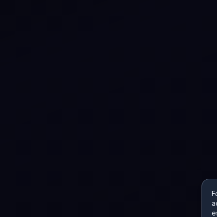
F
a
e