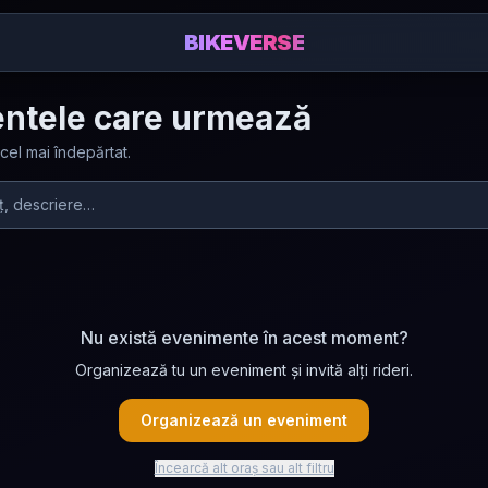
BIKEVERSE
ntele care urmează
 cel mai îndepărtat.
Nu există evenimente în acest moment?
Organizează tu un eveniment și invită alți rideri.
Organizează un eveniment
Încearcă alt oraș sau alt filtru