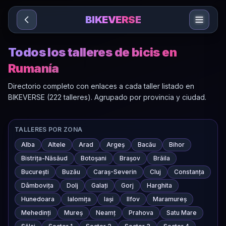
Sari la conținut
BIKEVERSE
Todos los talleres de bicis en
Rumanía
Directorio completo con enlaces a cada taller listado en
BIKEVERSE (222 talleres). Agrupado por provincia y ciudad.
TALLERES POR ZONA
Alba
Altele
Arad
Argeș
Bacău
Bihor
Bistrița-Năsăud
Botoșani
Brașov
Brăila
București
Buzău
Caraș-Severin
Cluj
Constanța
Dâmbovița
Dolj
Galați
Gorj
Harghita
Hunedoara
Ialomița
Iași
Ilfov
Maramureș
Mehedinți
Mureș
Neamț
Prahova
Satu Mare