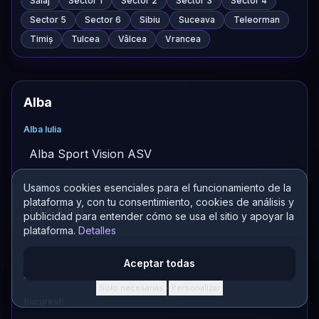
Sălaj
Sector 1
Sector 2
Sector 3
Sector 4
Sector 5
Sector 6
Sibiu
Suceava
Teleorman
Timiș
Tulcea
Vâlcea
Vrancea
Alba
Alba Iulia
Alba Sport Vision ASV
Paclisa
Usamos cookies esenciales para el funcionamiento de la
plataforma y, con tu consentimiento, cookies de análisis y
Bike Alpin
publicidad para entender cómo se usa el sitio y apoyar la
plataforma.
Detalles
Aceptar todas
Altele
Solo necesarias
Personalizar
·
Bucuresti