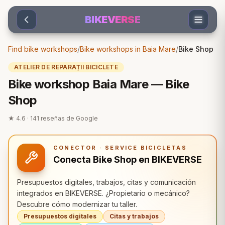
Sari la conținut
BIKEVERSE
Find bike workshops
/
Bike workshops in Baia Mare
/
Bike Shop
ATELIER DE REPARAȚII BICICLETE
Bike workshop Baia Mare — Bike
Shop
★
4.6
·
141
reseñas de Google
CONECTOR · SERVICE BICICLETAS
Conecta Bike Shop en BIKEVERSE
Presupuestos digitales, trabajos, citas y comunicación
integrados en BIKEVERSE. ¿Propietario o mecánico?
Descubre cómo modernizar tu taller.
Presupuestos digitales
Citas y trabajos