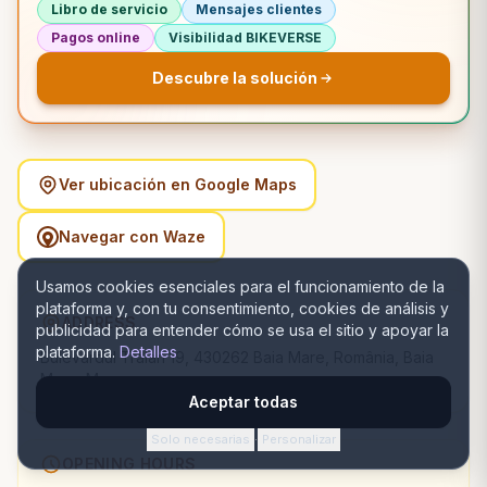
Libro de servicio
Mensajes clientes
Pagos online
Visibilidad BIKEVERSE
Descubre la solución
Ver ubicación en Google Maps
Navegar con Waze
Usamos cookies esenciales para el funcionamiento de la
plataforma y, con tu consentimiento, cookies de análisis y
ADDRESS
publicidad para entender cómo se usa el sitio y apoyar la
plataforma.
Detalles
Bulevardul Traian 19, 430262 Baia Mare, România, Baia
Mare, Maramureș
Aceptar todas
Solo necesarias
Personalizar
·
OPENING HOURS