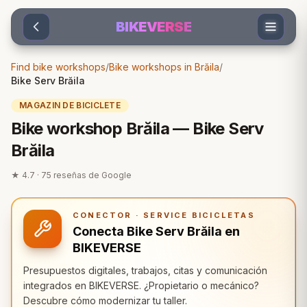
Sari la conținut
BIKEVERSE
Find bike workshops
/
Bike workshops in Brăila
/
Bike Serv Brăila
MAGAZIN DE BICICLETE
Bike workshop Brăila — Bike Serv
Brăila
★
4.7
·
75
reseñas de Google
CONECTOR · SERVICE BICICLETAS
Conecta Bike Serv Brăila en
BIKEVERSE
Presupuestos digitales, trabajos, citas y comunicación
integrados en BIKEVERSE. ¿Propietario o mecánico?
Descubre cómo modernizar tu taller.