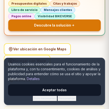
Presupuestos digitales
Citas y trabajos
Libro de servicio
Mensajes clientes
Pagos online
Visibilidad BIKEVERSE
Descubre la solución
Ver ubicación en Google Maps
Navegar con Waze
Usamos cookies esenciales para el funcionamiento de la
plataforma y, con tu consentimiento, cookies de análisis y
publicidad para entender cómo se usa el sitio y apoyar la
plataforma.
Detalles
ADDRESS
Bulevardul Independenţei 23, 810003 Brăila, România,
Aceptar todas
Brăila, Brăila
Solo necesarias
Personalizar
·