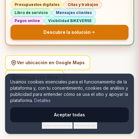
Presupuestos digitales
Citas y trabajos
Libro de servicio
Mensajes clientes
Pagos online
Visibilidad BIKEVERSE
Descubre la solución
Ver ubicación en Google Maps
Navegar con Waze
Usamos cookies esenciales para el funcionamiento de la
plataforma y, con tu consentimiento, cookies de análisis y
publicidad para entender cómo se usa el sitio y apoyar la
plataforma.
Detalles
ADDRESS
22/A, 23, 1st Rd, Ajoy Nagar, Santoshpur, Kolkata, West
Aceptar todas
Bengal 700099, India, Satu Mare, Satu Mare
Solo necesarias
Personalizar
·