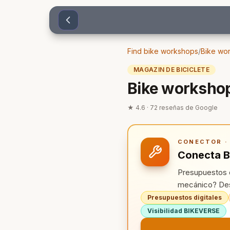
Sari la conținut
Find bike workshops
/
Bike wor
MAGAZIN DE BICICLETE
Bike workshop 
★
4.6
·
72
reseñas de Google
CONECTOR · 
Conecta B
Presupuestos d
mecánico? Des
Presupuestos digitales
Visibilidad BIKEVERSE