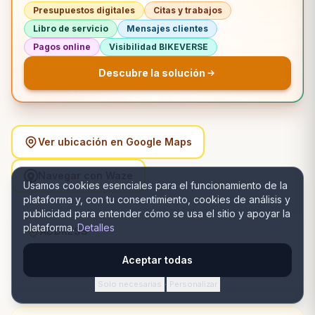
Presupuestos digitales
Citas y trabajos
Libro de servicio
Mensajes clientes
Pagos online
Visibilidad BIKEVERSE
Descubre la solución
Ver ubicación en Google Maps
Navegar con Waze
Usamos cookies esenciales para el funcionamiento de la
plataforma y, con tu consentimiento, cookies de análisis y
publicidad para entender cómo se usa el sitio y apoyar la
plataforma.
Detalles
ADDRESS
Strada Brazda lui Novac 37, Craiova, România, Craiova,
Aceptar todas
Dolj
Solo necesarias
Personalizar
·