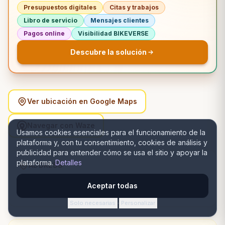
Presupuestos digitales
Citas y trabajos
Libro de servicio
Mensajes clientes
Pagos online
Visibilidad BIKEVERSE
Descubre la solución
Ver ubicación en Google Maps
Navegar con Waze
Usamos cookies esenciales para el funcionamiento de la
plataforma y, con tu consentimiento, cookies de análisis y
publicidad para entender cómo se usa el sitio y apoyar la
plataforma.
Detalles
ADDRESS
Strada Iederii nr 10A, 510077 Alba Iulia, România, Alba
Aceptar todas
Iulia, Alba
Solo necesarias
Personalizar
·