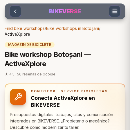
Sari la conținut
BIKEVERSE
Find bike workshops
/
Bike workshops in Botoșani
/
ActiveXplore
MAGAZIN DE BICICLETE
Bike workshop Botoșani —
ActiveXplore
★
4.5
·
56
reseñas de Google
CONECTOR · SERVICE BICICLETAS
Conecta ActiveXplore en
BIKEVERSE
Presupuestos digitales, trabajos, citas y comunicación
integrados en BIKEVERSE. ¿Propietario o mecánico?
Descubre cómo modernizar tu taller.