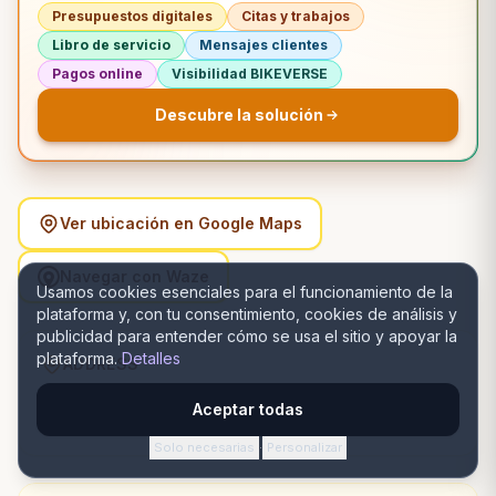
Presupuestos digitales
Citas y trabajos
Libro de servicio
Mensajes clientes
Pagos online
Visibilidad BIKEVERSE
Descubre la solución
Ver ubicación en Google Maps
Navegar con Waze
Usamos cookies esenciales para el funcionamiento de la
plataforma y, con tu consentimiento, cookies de análisis y
publicidad para entender cómo se usa el sitio y apoyar la
plataforma.
Detalles
ADDRESS
Strada Mihail Kogălniceanu 1, 710210 Botoșani, România,
Aceptar todas
Botoșani, Botoșani
Solo necesarias
Personalizar
·