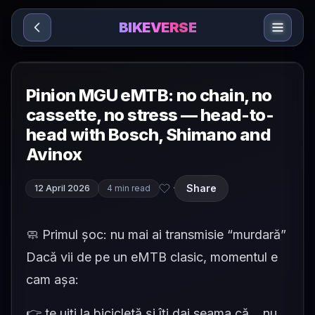
Sari la conținut
BIKEVERSE
Pinion MGU eMTB: no chain, no
cassette, no stress — head-to-
head with Bosch, Shimano and
Avinox
Share
12 April 2026
4 min read
·
🧼 Primul șoc: nu mai ai transmisie “murdară”
Dacă vii de pe un eMTB clasic, momentul e
cam așa:
👉 te uiți la bicicletă și îți dai seama că… nu