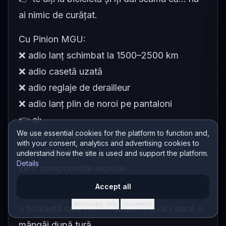
ai nimic de curățat.
Cu Pinion MGU:
❌ adio lanț schimbat la 1500–2500 km
❌ adio casetă uzată
❌ adio reglaje de derailleur
❌ adio lanț plin de noroi pe pantaloni
👉 ai:
We use essential cookies for the platform to function and,
sistem complet închis (gearbox)
with your consent, analytics and advertising cookies to
curea (belt drive)
understand how the site is used and support the platform.
Details
zero componente expuse
👉 rezultatul:
Accept all
Necessary only
Customize
·
o bicicletă care nu te murdărește nici dacă o
mângâi după tură