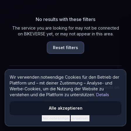
No results with these filters
The service you are looking for may not be connected
on BIKEVERSE yet, or may not appear in this area.
Reset filters
Wir verwenden notwendige Cookies für den Betrieb der
Can't find the service here?
Plattform und – mit deiner Zustimmung – Analyse- und
Suggest a new service in the directory! If it connects on
Werbe-Cookies, um die Nutzung der Website zu
BIKEVERSE, you earn 200 AURA.
verstehen und die Plattform zu unterstützen.
Details
Suggest a service
Alle akzeptieren
Nur notwendige
Anpassen
·