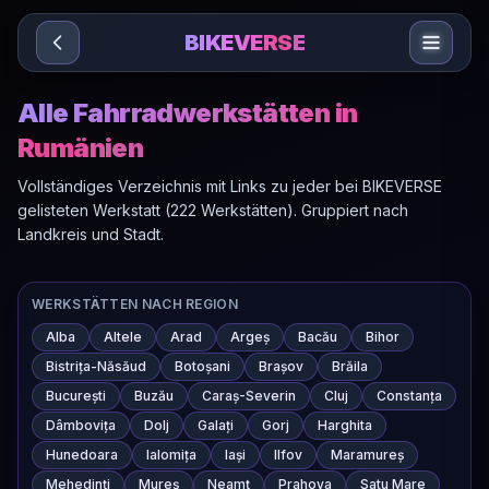
Sari la conținut
BIKEVERSE
Alle Fahrradwerkstätten in
Rumänien
Vollständiges Verzeichnis mit Links zu jeder bei BIKEVERSE
gelisteten Werkstatt (222 Werkstätten). Gruppiert nach
Landkreis und Stadt.
WERKSTÄTTEN NACH REGION
Alba
Altele
Arad
Argeș
Bacău
Bihor
Bistrița-Năsăud
Botoșani
Brașov
Brăila
București
Buzău
Caraș-Severin
Cluj
Constanța
Dâmbovița
Dolj
Galați
Gorj
Harghita
Hunedoara
Ialomița
Iași
Ilfov
Maramureș
Mehedinți
Mureș
Neamț
Prahova
Satu Mare