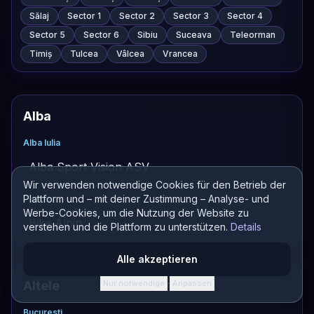
Sălaj
Sector 1
Sector 2
Sector 3
Sector 4
Sector 5
Sector 6
Sibiu
Suceava
Teleorman
Timiș
Tulcea
Vâlcea
Vrancea
Alba
Alba Iulia
Alba Sport Vision ASV
Wir verwenden notwendige Cookies für den Betrieb der
Plattform und – mit deiner Zustimmung – Analyse- und
Paclisa
Werbe-Cookies, um die Nutzung der Website zu
Bike Alpin
verstehen und die Plattform zu unterstützen.
Details
Alle akzeptieren
Altele
Nur notwendige
Anpassen
·
Bucuresti