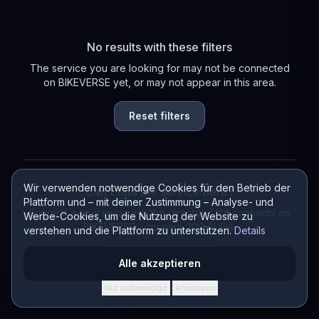
No results with these filters
The service you are looking for may not be connected
on BIKEVERSE yet, or may not appear in this area.
Reset filters
Wir verwenden notwendige Cookies für den Betrieb der
Can't find the service here?
Plattform und – mit deiner Zustimmung – Analyse- und
Suggest a new service in the directory! If it connects on
Werbe-Cookies, um die Nutzung der Website zu
BIKEVERSE, you earn 200 AURA.
verstehen und die Plattform zu unterstützen.
Details
Suggest a service
Alle akzeptieren
Nur notwendige
Anpassen
·