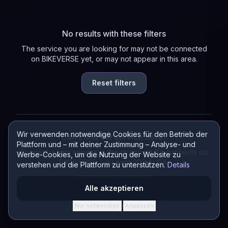
No results with these filters
The service you are looking for may not be connected
on BIKEVERSE yet, or may not appear in this area.
Reset filters
Wir verwenden notwendige Cookies für den Betrieb der
Can't find the service here?
Plattform und – mit deiner Zustimmung – Analyse- und
Suggest a new service in the directory! If it connects on
Werbe-Cookies, um die Nutzung der Website zu
BIKEVERSE, you earn 200 AURA.
verstehen und die Plattform zu unterstützen.
Details
Suggest a service
Alle akzeptieren
Nur notwendige
Anpassen
·