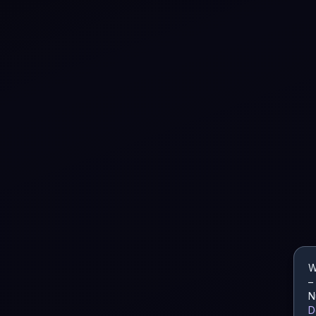
W
–
N
D