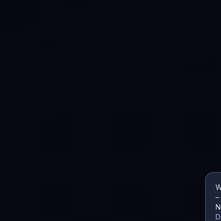
W
–
N
D