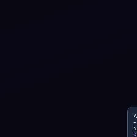
W
–
N
D