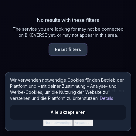
No results with these filters
The service you are looking for may not be connected
on BIKEVERSE yet, or may not appear in this area.
Reset filters
Wir verwenden notwendige Cookies für den Betrieb der
Can't find the service here?
Plattform und – mit deiner Zustimmung – Analyse- und
Suggest a new service in the directory! If it connects on
Werbe-Cookies, um die Nutzung der Website zu
BIKEVERSE, you earn 200 AURA.
verstehen und die Plattform zu unterstützen.
Details
Suggest a service
Alle akzeptieren
Nur notwendige
Anpassen
·