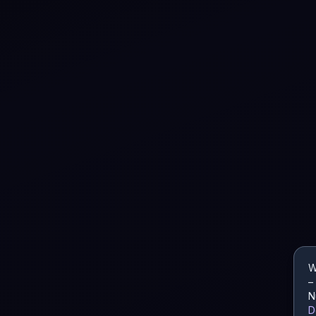
W
–
N
D