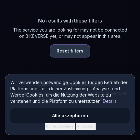
No results with these filters
The service you are looking for may not be connected
on BIKEVERSE yet, or may not appear in this area.
Reset filters
Wir verwenden notwendige Cookies für den Betrieb der
Can't find the service here?
Plattform und – mit deiner Zustimmung – Analyse- und
Suggest a new service in the directory! If it connects on
Werbe-Cookies, um die Nutzung der Website zu
BIKEVERSE, you earn 200 AURA.
verstehen und die Plattform zu unterstützen.
Details
Suggest a service
Alle akzeptieren
Nur notwendige
Anpassen
·