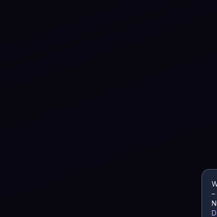
W
–
N
D