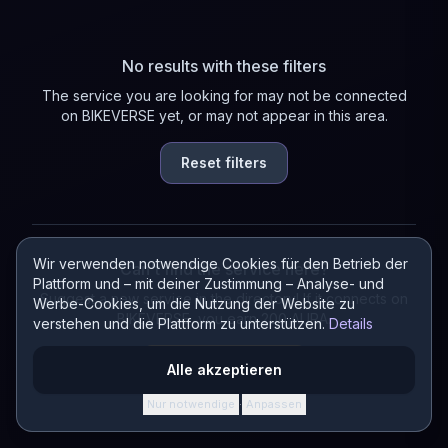
No results with these filters
The service you are looking for may not be connected
on BIKEVERSE yet, or may not appear in this area.
Reset filters
Wir verwenden notwendige Cookies für den Betrieb der
Can't find the service here?
Plattform und – mit deiner Zustimmung – Analyse- und
Suggest a new service in the directory! If it connects on
Werbe-Cookies, um die Nutzung der Website zu
BIKEVERSE, you earn 200 AURA.
verstehen und die Plattform zu unterstützen.
Details
Suggest a service
Alle akzeptieren
Nur notwendige
Anpassen
·