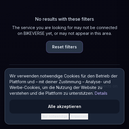
No results with these filters
The service you are looking for may not be connected
on BIKEVERSE yet, or may not appear in this area.
Reset filters
Wir verwenden notwendige Cookies für den Betrieb der
Can't find the service here?
Plattform und – mit deiner Zustimmung – Analyse- und
Suggest a new service in the directory! If it connects on
Werbe-Cookies, um die Nutzung der Website zu
BIKEVERSE, you earn 200 AURA.
verstehen und die Plattform zu unterstützen.
Details
Suggest a service
Alle akzeptieren
Nur notwendige
Anpassen
·