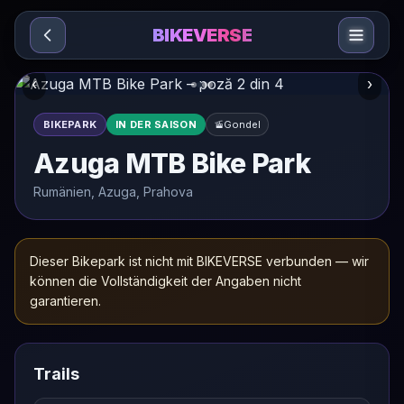
Sari la conținut
BIKEVERSE
‹
›
BIKEPARK
IN DER SAISON
🚡
Gondel
Azuga MTB Bike Park
Rumänien, Azuga, Prahova
Dieser Bikepark ist nicht mit BIKEVERSE verbunden — wir
können die Vollständigkeit der Angaben nicht
garantieren.
Trails