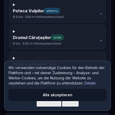
Poteca Vulpilor
albastru
⌄
8.9 km
·
594 m Höhenunterschied
Drumul Căruțașilor
verde
⌄
9 km
·
636 m Höhenunterschied
Poteca Afinarilor
rosu
⌄
Wir verwenden notwendige Cookies für den Betrieb der
6.1 km
·
594 m Höhenunterschied
Plattform und – mit deiner Zustimmung – Analyse- und
Werbe-Cookies, um die Nutzung der Website zu
verstehen und die Plattform zu unterstützen.
Details
DH Sorica
negru
⌄
Alle akzeptieren
Länge k. A.
·
Höhenunterschied k. A.
Nur notwendige
Anpassen
·