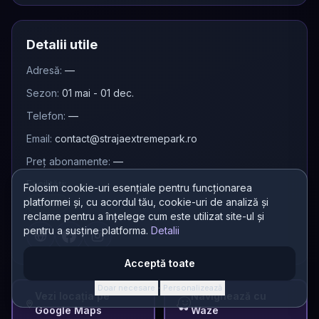
Detalii utile
Adresă:
—
Sezon:
01 mai - 01 dec.
Telefon:
—
Email:
contact@strajaextremepark.ro
Preț abonamente:
—
Facilități:
Folosim cookie-uri esențiale pentru funcționarea
platformei și, cu acordul tău, cookie-uri de analiză și
Shuttle
reclame pentru a înțelege cum este utilizat site-ul și
pentru a susține platforma.
Detalii
Acceptă toate
Doar necesare
Personalizează
·
Vezi locația pe
Navighează cu
Google Maps
Waze