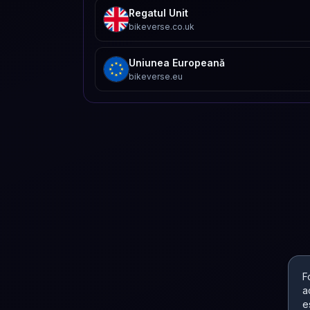
Regatul Unit
bikeverse.co.uk
Uniunea Europeană
bikeverse.eu
F
a
e