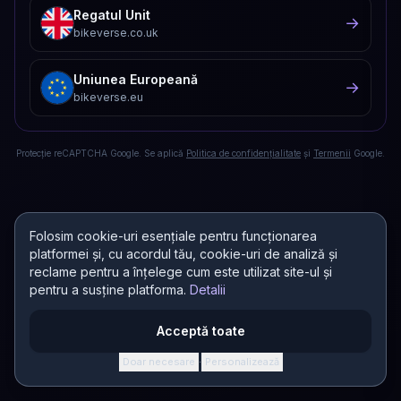
Regatul Unit
→
bikeverse.co.uk
Uniunea Europeană
→
bikeverse.eu
Protecție reCAPTCHA Google. Se aplică
Politica de confidențialitate
și
Termenii
Google.
Folosim cookie-uri esențiale pentru funcționarea
platformei și, cu acordul tău, cookie-uri de analiză și
reclame pentru a înțelege cum este utilizat site-ul și
pentru a susține platforma.
Detalii
Acceptă toate
Doar necesare
Personalizează
·