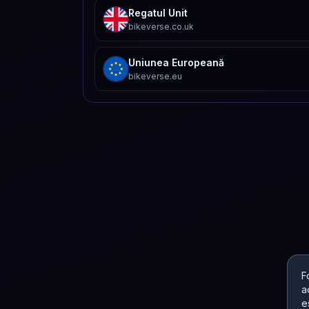
Regatul Unit
bikeverse.co.uk
Uniunea Europeană
bikeverse.eu
F
a
e