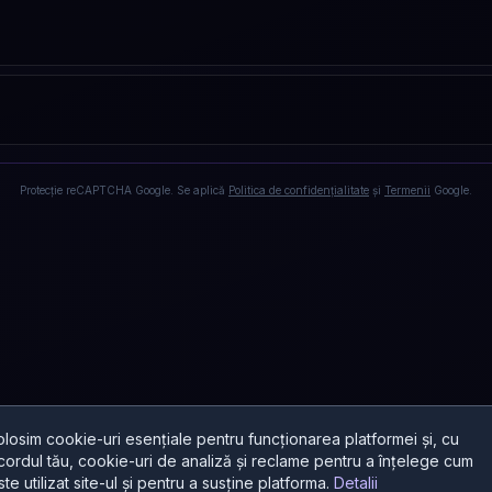
Protecție reCAPTCHA Google. Se aplică
Politica de confidențialitate
și
Termenii
Google.
olosim cookie-uri esențiale pentru funcționarea platformei și, cu
cordul tău, cookie-uri de analiză și reclame pentru a înțelege cum
ste utilizat site-ul și pentru a susține platforma.
Detalii