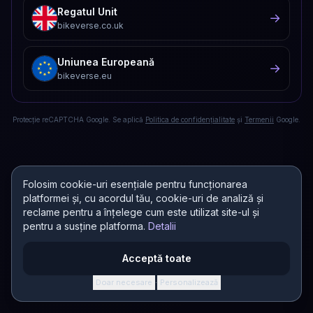
Regatul Unit
→
bikeverse.co.uk
Uniunea Europeană
→
bikeverse.eu
Protecție reCAPTCHA Google. Se aplică
Politica de confidențialitate
și
Termenii
Google.
Folosim cookie-uri esențiale pentru funcționarea
platformei și, cu acordul tău, cookie-uri de analiză și
reclame pentru a înțelege cum este utilizat site-ul și
pentru a susține platforma.
Detalii
Acceptă toate
Doar necesare
Personalizează
·