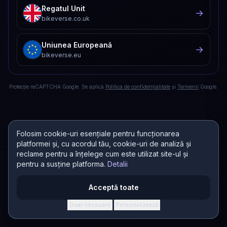
Regatul Unit
→
bikeverse.co.uk
Uniunea Europeană
→
bikeverse.eu
Protecție reCAPTCHA Google. Se aplică
Politica de confidențialitate
și
Termenii
Google.
Folosim cookie-uri esențiale pentru funcționarea
platformei și, cu acordul tău, cookie-uri de analiză și
reclame pentru a înțelege cum este utilizat site-ul și
pentru a susține platforma.
Detalii
Acceptă toate
Doar necesare
Personalizează
·