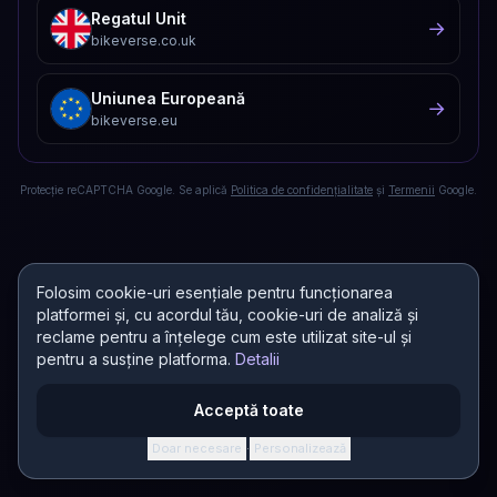
Regatul Unit
→
bikeverse.co.uk
Uniunea Europeană
→
bikeverse.eu
Protecție reCAPTCHA Google. Se aplică
Politica de confidențialitate
și
Termenii
Google.
Folosim cookie-uri esențiale pentru funcționarea
platformei și, cu acordul tău, cookie-uri de analiză și
reclame pentru a înțelege cum este utilizat site-ul și
pentru a susține platforma.
Detalii
Acceptă toate
Doar necesare
Personalizează
·