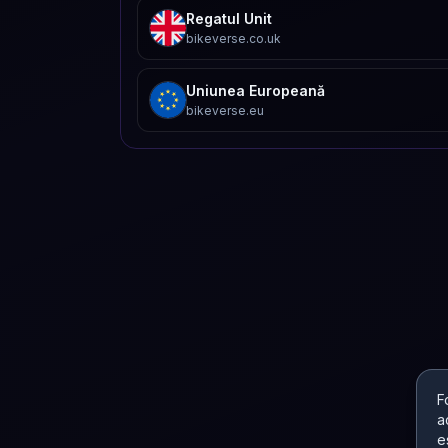
Regatul Unit
bikeverse.co.uk
Uniunea Europeană
bikeverse.eu
F
a
e