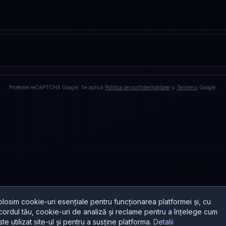
Protecție reCAPTCHA Google. Se aplică
Politica de confidențialitate
și
Termenii
Google.
olosim cookie-uri esențiale pentru funcționarea platformei și, cu
cordul tău, cookie-uri de analiză și reclame pentru a înțelege cum
ste utilizat site-ul și pentru a susține platforma.
Detalii