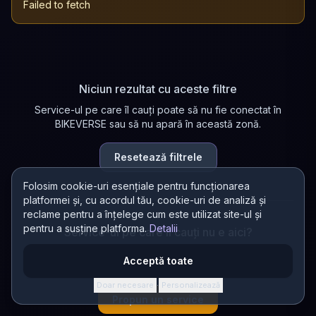
Failed to fetch
Niciun rezultat cu aceste filtre
Service-ul pe care îl cauți poate să nu fie conectat în
BIKEVERSE sau să nu apară în această zonă.
Resetează filtrele
Folosim cookie-uri esențiale pentru funcționarea
platformei și, cu acordul tău, cookie-uri de analiză și
reclame pentru a înțelege cum este utilizat site-ul și
pentru a susține platforma.
Detalii
Service-ul pe care îl cauți nu e aici?
Propun un nou service în director! Dacă se conectează în
Acceptă toate
BIKEVERSE, primești 200 AURA.
Doar necesare
Personalizează
·
Propun un service