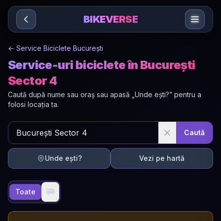
Sari la conținut
BIKEVERSE
←
Service Biciclete București
Service-uri biciclete în București
Sector 4
Caută după nume sau oraș sau apasă „Unde ești?” pentru a
folosi locația ta.
Caută
Unde ești?
Vezi pe hartă
🚐
Toate