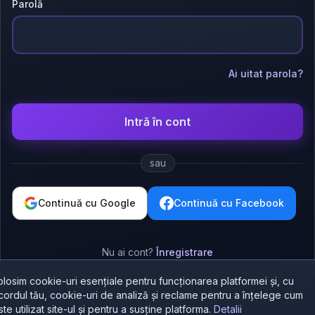
Parolă
Ai uitat parola?
Intră în cont
sau
Continuă cu Google
Continuă cu Facebook
Nu ai cont?
Înregistrare
olosim cookie-uri esențiale pentru funcționarea platformei și, cu
cordul tău, cookie-uri de analiză și reclame pentru a înțelege cum
ste utilizat site-ul și pentru a susține platforma.
Detalii