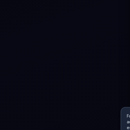
F
a
e