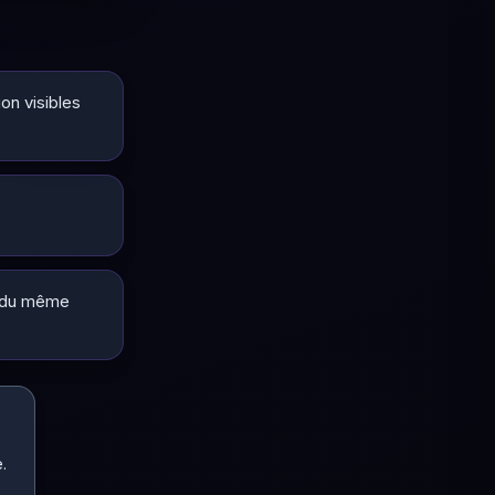
ion visibles
ie du même
.