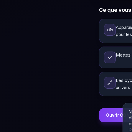
Ce que vous 
Appara
🚲
pour les
Mettez à
✓
Les cycl
🔗
univers
N
Ouvrir CON
p
p
D