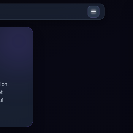
ion.
et
ui