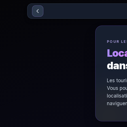
Sari la conținut
POUR LE
Loca
dan
Les tour
Vous pou
localisa
naviguen