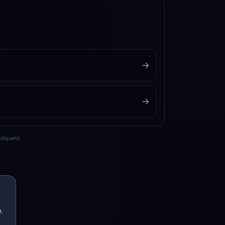
→
→
pliquent.
.