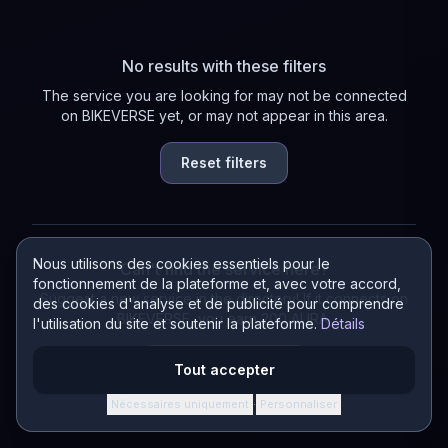
No results with these filters
The service you are looking for may not be connected
on BIKEVERSE yet, or may not appear in this area.
Reset filters
Nous utilisons des cookies essentiels pour le
Can't find the service here?
fonctionnement de la plateforme et, avec votre accord,
Suggest a new service in the directory! If it connects on
des cookies d'analyse et de publicité pour comprendre
BIKEVERSE, you earn 200 AURA.
l'utilisation du site et soutenir la plateforme.
Détails
Suggest a service
Tout accepter
Nécessaires uniquement
Personnaliser
·