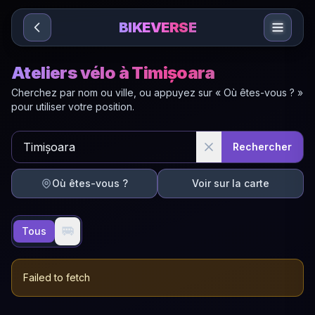
Sari la conținut
BIKEVERSE
Ateliers vélo à Timișoara
Cherchez par nom ou ville, ou appuyez sur « Où êtes-vous ? »
pour utiliser votre position.
Rechercher
Où êtes-vous ?
Voir sur la carte
🚐
Tous
Failed to fetch