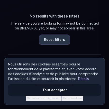
No results with these filters
The service you are looking for may not be connected
on BIKEVERSE yet, or may not appear in this area.
Reset filters
Nous utilisons des cookies essentiels pour le
Can't find the service here?
fonctionnement de la plateforme et, avec votre accord,
Suggest a new service in the directory! If it connects on
des cookies d'analyse et de publicité pour comprendre
BIKEVERSE, you earn 200 AURA.
l'utilisation du site et soutenir la plateforme.
Détails
Suggest a service
Tout accepter
Nécessaires uniquement
Personnaliser
·