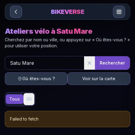
Sari la conținut
BIKEVERSE
Ateliers vélo à Satu Mare
Cherchez par nom ou ville, ou appuyez sur « Où êtes-vous ? »
pour utiliser votre position.
Rechercher
Où êtes-vous ?
Voir sur la carte
🚐
Tous
Failed to fetch