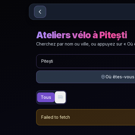
Sari la conținut
Ateliers vélo à Pitești
Cherchez par nom ou ville, ou appuyez sur « Où êt
Où êtes-vous
🚐
Tous
Failed to fetch