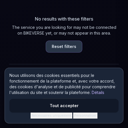
No results with these filters
The service you are looking for may not be connected
on BIKEVERSE yet, or may not appear in this area.
Reset filters
Nous utilisons des cookies essentiels pour le
Can't find the service here?
fonctionnement de la plateforme et, avec votre accord,
Suggest a new service in the directory! If it connects on
des cookies d'analyse et de publicité pour comprendre
BIKEVERSE, you earn 200 AURA.
l'utilisation du site et soutenir la plateforme.
Détails
Suggest a service
Tout accepter
Nécessaires uniquement
Personnaliser
·