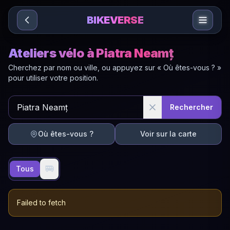
Sari la conținut
BIKEVERSE
Ateliers vélo à Piatra Neamț
Cherchez par nom ou ville, ou appuyez sur « Où êtes-vous ? »
pour utiliser votre position.
Rechercher
Où êtes-vous ?
Voir sur la carte
🚐
Tous
Failed to fetch