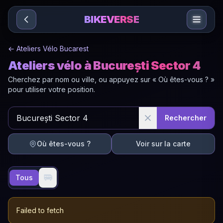
Sari la conținut
BIKEVERSE
←
Ateliers Vélo Bucarest
Ateliers vélo à București Sector 4
Cherchez par nom ou ville, ou appuyez sur « Où êtes-vous ? »
pour utiliser votre position.
Rechercher
Où êtes-vous ?
Voir sur la carte
🚐
Tous
Failed to fetch