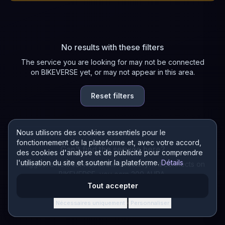
No results with these filters
The service you are looking for may not be connected
on BIKEVERSE yet, or may not appear in this area.
Reset filters
Nous utilisons des cookies essentiels pour le
fonctionnement de la plateforme et, avec votre accord,
Can't find the service here?
des cookies d'analyse et de publicité pour comprendre
l'utilisation du site et soutenir la plateforme.
Détails
Suggest a new service in the directory! If it connects on
BIKEVERSE, you earn 200 AURA.
Tout accepter
Suggest a service
Nécessaires uniquement
Personnaliser
·